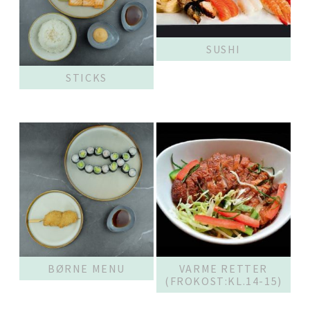
SUSHI
STICKS
BØRNE MENU
VARME RETTER
(FROKOST:KL.14-15)