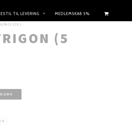
BESTIL TIL LEVERING
MEDLEMSKAB 5%
GON (5 STK.)
TRIGON (5
L KURV
ER