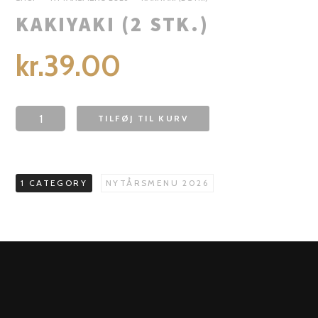
KAKIYAKI (2 STK.)
kr.
39.00
TILFØJ TIL KURV
1 CATEGORY
NYTÅRSMENU 2026