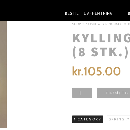
PRIMARY
BESTIL TIL AFHENTNING
NAVIGATION
SHOP
SUSHI
SPRING MAKI
K
KYLLIN
(8 STK.)
kr.
105.00
TILFØJ TI
1 CATEGORY
SPRING M