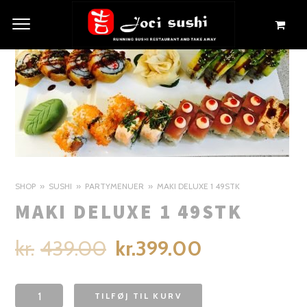
9%
TILBUD
SHOP
SUSHI
PARTYMENUER
MAKI DELUXE 1 49STK
MAKI DELUXE 1 49STK
kr.
439.00
kr.
399.00
TILFØJ TIL KURV