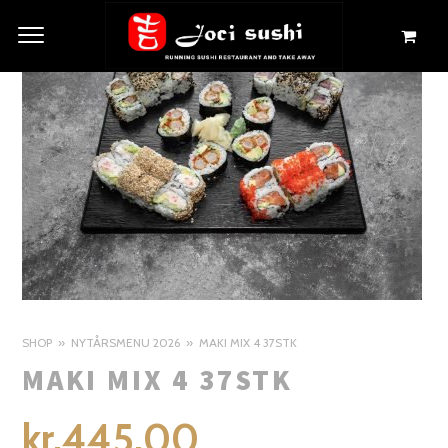
SHOP
NYTÅRSMENU 2026
MAKI MIX 4 37STK
MAKI MIX 4 37STK
kr.
445.00