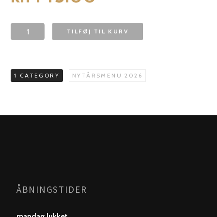
TILFØJ TIL KURV
1 CATEGORY
NYTÅRSMENU 2026
ÅBNINGSTIDER
mandag lukket