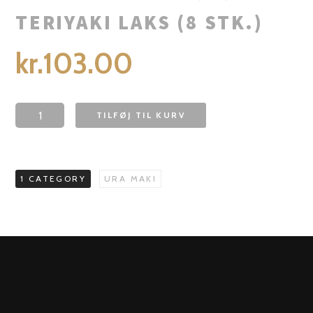
TERIYAKI LAKS (8 STK.)
kr.
103.00
TILFØJ TIL KURV
1 CATEGORY
URA MAKI