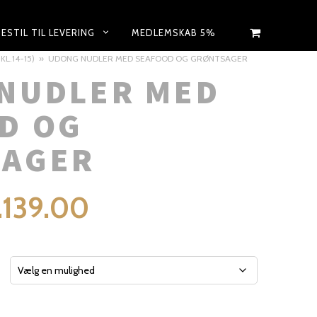
BESTIL TIL LEVERING
MEDLEMSKAB 5%
L.14-15)
UDONG NUDLER MED SEAFOOD OG GRØNTSAGER
NUDLER MED
D OG
SAGER
.
139.00