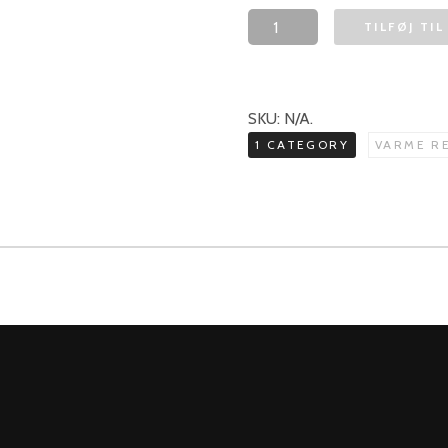
TILFØJ TI
SKU:
N/A
.
1 CATEGORY
VARME RE