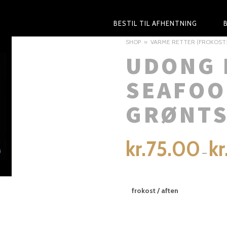
PRIMARY
BESTIL TIL AFHENTNING
NAVIGATION
SHOP
VARME RETTER (FROKOST:K
UDONG 
SEAFOO
GRØNT
kr.
75.00
kr
–
frokost / aften